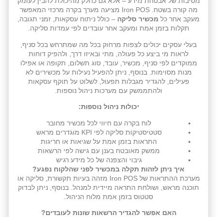
מסיבות של אבטחת מידע – אלא גם כחלק מהיכולת להבין לעומק
מה קורה בשטח. Iron POS מציעה מערך בקרה מרכזי המאפשר
מעקב אחר כל
מכשיר סליקה
– כולל ניתוח עסקאות, זמני תגובה,
תקלות בזמן אמת ומעקב אחר עובדים לפי עמדות סליקה.
בעלי עסקים יכולים לצפות מרחוק בכל מה שמתרחש בכל סניף,
לראות מי ביצע כל פעולה, מתי ובאיזו דרך, ולהפיק דוחות
ממוקדים לפי סניף, מכשיר, עובד, סוג תשלום, תקופה או אפילו
מנות מסוימות. בנוסף, ניתן להפעיל נעילות על מכשירים לא
פעילים, להגדיר מגבלות תפעול, לשלוט על תוקף עסקאות
ולהתממשק עם מערכות ניהול נוספות.
יכולות ניהול נוספות:
לוח בקרה עם חיווי לכל מכשיר מחובר
סטטיסטיקות סליקה לפי KPI מוגדרים מראש
התראות בזמן אמת על שגיאות או חריגות
ממשק מאובטח בענן עם גישה לפי הרשאות
גיבוי והצפנה של כל מידע רגיש
איך ניתן לזהות תקלה במכשיר לפני שהלקוח נפגע?
מערכת ההתראות של Iron POS מזהה בעיות תקשורת, סליקה או
תוכנה מראש, ושולחת התראה מיידית למנהל. בנוסף, ניתן לבדוק
סטטוס בזמן אמת מלוח הניהול.
האם אפשר להגדיר הרשאות שונות לעובדים?