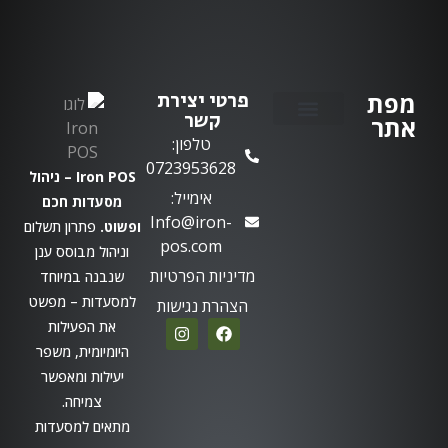
מפת
פרטי יצירת
קשר
אתר
טלפון:
יצירת קשר
0723953628
Iron POS – ניהול
אימייל:
מסעדות חכם
Info@iron-
ופשוט.
פתרון תשלום
pos.com
וניהול מבוסס ענן
מדיניות הפרטיות
שנבנה במיוחד
למסעדות – מפשט
הצהרת נגישות
את הפעילות
היומיומית, משפר
יעילות ומאפשר
צמיחה.
מתאים למסעדות