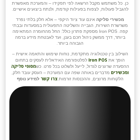
כן. כל משתמש מקבל הרשאה לפי תפקידו – והמערכת מאפשרת
להגביל פעולות, לצפות בפעילות קודמת, ולנתח ביצועים אישיים.
מכשירי סליקה
אינם עוד ציוד היקפי – אלא חלק בלתי נפרד
משרשרת השירות, הגבייה והשליטה התפעולית במסעדות ובבתי
קפה. Iron POS מספקת פתרון כולל: החל מהחומרה המתאימה
ביותר, דרך ממשק ניהול חכם בענן, ועד לאבטחת מידע ברמה
הגבוהה ביותר.
השילוב בין טכנולוגיה מתקדמת, נוחות שימוש והתאמה אישית –
Iron POS
הופך את
לפלטפורמה האידאלית לעסקים בתחום
מסופי סליקה
ההסעדה שרוצים לגדול, לייעל ולשלוט בכל פרט. כש
ומכשירים
מדברים באותה שפה עם המערכת – העסק עובד חלק,
צרו קשר
הלקוחות מרוצים, וההכנסות זורמות.
למידע נוסף