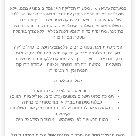
במערכת Iron POS, מכשירי הסליקה לא עומדים בפני עצמם, אלא
משולבים בצורה חכמה כחלק אינטגרלי ממערכת הניהול הכוללת
של המסעדה. התוצאה: כל עסקה שמבוצעת – בין אם מדובר
בתשלום אשראי, תשלום דיגיטלי או כרטיס מתנה – נרשמת מיד
בהזמנה, מתועדת בדוחות ומעודכנת במלאי, ללא צורך בפעולה
נוספת מצד הצוות.
המערכת תומכת בסוגים רבים של אמצעי תשלום, כולל סליקה
מקוונת, תשלומים מרחוק, סליקת תשלומים חלקיים, שימוש
בנקודות נאמנות ועוד. בכך היא מספקת ללקוחות חווית שירות
מושלמת – גמישה, מהירה ובטוחה, ולצוות – עבודה מדויקת,
חכמה ונקייה מטעויות.
יכולות בולטות:
חיוב אוטומטי לפי פרטי ההזמנה
תמיכה בסוגי תשלום מגוונים (כרטיסים, אפליקציות, תווים)
קבלות נשלחות במייל או מודפסות לפי בחירה
התאמה מלאה להזמנות שולחן, הזמנות טייק אווי, משלוחים
וקיוסקים
רמות הרשאות לפי משתמש – אבטחת מידע פנימית
האם מכשירי הסליקה עובדים גם עם אפליקציית ההזמנות של