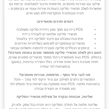
שילוב עם מגירות מזומנים, מדפסות וחיבור למצלמות. קיימת גם
אפשרות לשלב מכשירי סליקה בעמדות שירות עצמי או בקיוסקים –
חוויה טכנולוגית מתקדמת ללא מגע אדם.
דגמים זמינים ומאפיינים:
POS נייח עם מסך מגע ויחידת סליקה משולבת
מכשירי סליקה אלחוטיים לעבודה ניידת
פתרונות טאבלט עם חיבור לסליקה דרך בלוטות'
מכשירים קומפקטיים לשימוש בשליחויות ואירועים
קיוסקים הכוללים סליקה מובנית להזמנה ותשלום עצמאי
האם ניתן לשלב מכשירי סליקה ממספר סוגים באותה מערכת?
בהחלט. Iron POS מאפשרת ניהול מספר מכשירים מסוגים שונים,
תחת מערכת ניהול אחת אחידה, כולל הפרדה בדוחות, במעקב
ובמשימות לפי עמדה.
מה לגבי ציוד נוסף – מדפסות, מגירות מזומנים?
המכשירים ניתנים לשילוב עם ציוד היקפי לפי צורך – והכל
בתאימות מלאה. Iron POS מספקת גם רשימת ציוד מומלץ לפי
סוג מסעדה או תצורת עבודה.
שליטה, אבטחה ובקרה על פעילות מכשירי הסליקה
שליטה מלאה על תהליך הסליקה היא הכרח בכל עסק, ולא רק