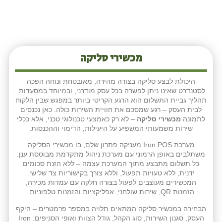
מכשירי סליקה
היכולת לבצע סליקה בצורה מהירה, מאובטחת ונוחה הפכה
לסטנדרט שאינו ניתן לפשרה בכל עסק מודרני, ובמיוחד במסעדות.
תהליך גביית התשלום הוא הרגע הקריטי ביותר במפגש שבין הלקוח
לבית העסק – רגע שמסכם את חוויית השירות כולה. כאן נכנסים
לתמונה
מכשירי סליקה
– לא רק כאמצעי טכנולוגי טכני, אלא ככלי
שירות משמעותי המשפיע על היעילות, הדימוי וההכנסות.
מערכת Iron POS מעניקה פתרון שלם, בו מכשירי הסליקה
משתלבים באופן הרמוני עם מערכת ניהול מתקדמת מבוססת ענן.
כל תשלום מתבצע מתוך המערכת עצמה – ללא הזנת סכומים
ידנית, ללא טעויות תפעול, וללא צורך בקישוריות צד שלישי.
המכשירים מעוצבים לפעול בצורה חלקה עם עמדות מכירה,
הזמנות QR, שירות שולחני, אפליקציות והזמנות טלפוניות.
הבחירה במכשיר סליקה המתאים תלויה במספר פרמטרים – היקף
העסק, סגנון השירות, סוג הקהל, גודל הצוות ואופי הסניפים. Iron