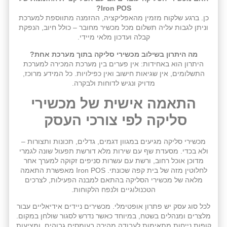
Iron POS?
כן. ברגע שלקוח מזמין מהאפליקציה, ההזמנה מתווספת למערכת
וניתן לגבות עליה תשלום מכל מכשיר מחובר – כולל חיוב, הנפקת
קבלה ועדכון מלאי מיידי.
מה היתרון בשילוב מכשירי סליקה בתוך מערכת אחת?
היתרון הוא באחידות: אין פערים בין מערכת המכירה למערכת
התשלומים, אין שגיאות חישוב ואין כפילויות. כל המידע מרוכז,
מדויק ונגיש לדוחות ולבקרה.
התאמה אישית של מכשירי
סליקה לפי צורכי העסק
מכשירי סליקה מגיעים במגוון דגמים, גדלים, תכונות ותצורות –
ולא בכדי. מסעדת שף עם שירות מלא דורשת תפעול שונה לגמרי
מדוכן אוכל רחוב, ורשת עם עשרות סניפים זקוקה למערך אחר
לחלוטין מזה של בית קפה שכונתי. Iron POS מאפשרת התאמה
מלאה של מכשירי הסליקה בהתאם למבנה הפעילות, לצרכים
הטכנולוגיים ולנפח הלקוחות.
לכל סוג עסק יש פתרון אופטימלי. מכשירים ניידים אידיאליים עבור
מלצרים ומנהלים בשטח, במיוחד כאשר נדרש לסגור שולחן במקום.
קופות נייחות מתאימות לעבודה מהירה בעומסים גבוהים, ומציעות