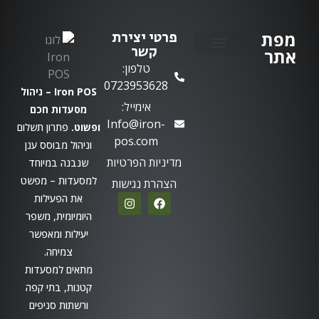
מפת
פרטי יצירת
קשר
אתר
טלפון:
יצירת קשר
0723953628
Iron POS – ניהול
אימייל:
מסעדות חכם
Info@iron-
ופשוט.
פתרון תשלום
pos.com
וניהול מבוסס ענן
מדיניות הפרטיות
שנבנה במיוחד
למסעדות – מפשט
הצהרת נגישות
את הפעילות
היומיומית, משפר
יעילות ומאפשר
צמיחה.
מתאים למסעדות
קטנות, בתי קפה
ורשתות סניפים