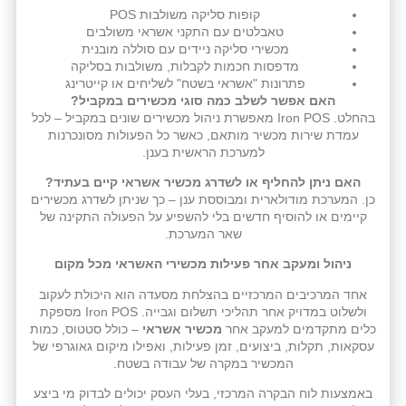
קופות סליקה משולבות POS
טאבלטים עם התקני אשראי משולבים
מכשירי סליקה ניידים עם סוללה מובנית
מדפסות חכמות לקבלות, משולבות בסליקה
פתרונות "אשראי בשטח" לשליחים או קייטרינג
האם אפשר לשלב כמה סוגי מכשירים במקביל?
בהחלט. Iron POS מאפשרת ניהול מכשירים שונים במקביל – לכל
עמדת שירות מכשיר מותאם, כאשר כל הפעולות מסונכרנות
למערכת הראשית בענן.
האם ניתן להחליף או לשדרג מכשיר אשראי קיים בעתיד?
כן. המערכת מודולארית ומבוססת ענן – כך שניתן לשדרג מכשירים
קיימים או להוסיף חדשים בלי להשפיע על הפעולה התקינה של
שאר המערכת.
ניהול ומעקב אחר פעילות מכשירי האשראי מכל מקום
אחד המרכיבים המרכזיים בהצלחת מסעדה הוא היכולת לעקוב
ולשלוט במדויק אחר תהליכי תשלום וגבייה. Iron POS מספקת
כלים מתקדמים למעקב אחר
מכשיר אשראי
– כולל סטטוס, כמות
עסקאות, תקלות, ביצועים, זמן פעילות, ואפילו מיקום גאוגרפי של
המכשיר במקרה של עבודה בשטח.
באמצעות לוח הבקרה המרכזי, בעלי העסק יכולים לבדוק מי ביצע