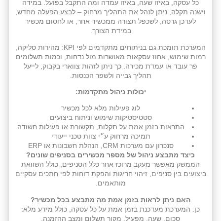
כל עסקה, באיזו שעה, באיזו עמדה ומה התקבל בפועל. במידה
וישנה תקלה, ניתן לנהל את התהליך מרחוק – לבצע הפעלה מחדש,
לעדכן גרסה, לשכפל תצורה ממכשיר אחר, או לחסום מכשיר
במידת הצורך.
המערכת תומכת גם בניתוחים מתקדמים לפי KPI: מהירות סליקה,
רמות שימוש, אחוז עסקאות מאושרות מול נדחות, וכמות תשלומים
פר עובד או עמדת מכירה. כך ניתן לזהות צווארי בקבוק, לייעל
תהליך גבייה ולשפר הכנסות.
יכולות ניהול מתקדמות:
לוג פעילות מלא לכל מכשיר
סטטיסטיקות שימוש וניתוח ביצועים
התראות בזמן אמת על תקלות, תקשורת או פעילות חשודה
תמיכה מרחוק ע״י צוות טכני ייעודי
סנכרון עם מערכות CRM, הנהלת חשבונות או ERP
כיצד מתבצע ניהול של מספר מכשירים בסניפים שונים?
הממשק מאפשר מעקב מרוכז אחר כלל הסניפים, כולל השוואת
ביצועים בין סניפים, זיהוי חריגות והפקת דוחות לפי חתכים עסקיים
מותאמים.
האם ניתן לראות בזמן אמת מה מתבצע בכל מכשיר?
כן. המערכת מעדכנת בזמן אמת על כל עסקה, כולל מידע מלא:
סכום, שעה, מפעיל, מקור תשלום ומצב ההזמנה.