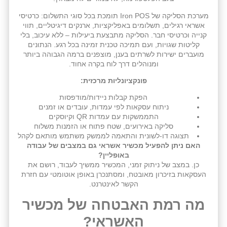
מערכת הסליקה של Iron POS תומכת בכל סוגי התשלום: כרטיסי
אשראי רגילים, תשלומים באפליקציות, ארנקים דיגיטליים, תווי
קנייה וכרטיסי חבר. הסליקה מתבצעת ביעילות – ללא עיכוב, בלי
קליטות שגויות, ועם תמיכה טכנית זמינה בכל רגע. הנתונים
מועברים ישירות לשרתים בענן, מוצפנים ברמה הגבוהה ביותר
ומנוהלים דרך לוח בקרה אחוד.
פונקציונליות מרכזית:
הפקת קבלות ניידות/מודפסות
ניתוח עסקאות לפי עמדות, עובדים או זמנים
התממשקות עם עמדות QR וקיוסקים
סליקה באירועים, שטח פתוח או הזמנות משלוח
תצוגה דו-לשונית והתאמה לממשק משתמש מותאם לקהל
האם ניתן להפעיל מכשיר אשראי גם במצבים של עבודה
באופליין?
כן. במצב של ניתוק זמני, המכשיר ממשיך לעבוד, רושם את
העסקאות בזיכרון מאובטח, ומסתנכרן באופן אוטומטי עם חזרת
הקשר לאינטרנט.
מה רמת האבטחה של מכשיר
האשראי?