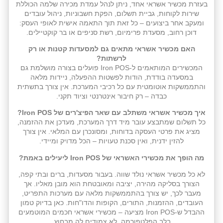
בעזרת מכשיר אשראי אחד, ניתן לנהל עמדת מכירה שלמה הכוללת
שירות לקוחות, גביית תשלום, הפקת חשבוניות, ניהול עובדים
ומעקב אחר ביצועים – כל זאת תוך התאמה אישית לאופי העסק:
דוכן רחוב, מסעדת פרימיום, רשת סניפים או בר קוקטיילים.
האם מכשיר אשראי מתאים גם למסעדות קטנות או רק
לרשתות?
המכשירים המותאמים ל-Iron POS פועלים בצורה מושלמת גם
במסעדה בודדת, הודות לפשטות ההפעלה, ניידות מלאה
והתממשקות אוטומטית עם כל רכיבי המערכת. אין צורך בתשתית
כבדה – רק חיבור אינטרנטי וציוד תקני.
איך מכשיר אשראי משתלב עם שאר הפיצ'רים של Iron POS?
כל תשלום שמתבצע עובר מיד דרך המערכת, מעדכן את ההזמנה,
מציג את פרטי העסקה בדוחות, ומסונכרן עם המלאי. אין צורך
להזין ידנית, ואין סכנת טעויות – הכל מדויק ומיידי.
מה הופך את מכשירי האשראי של Iron POS ליעילים באמת?
לא כל מכשיר אשראי נולד שווה. בעבור מסעדות, ברים ובתי קפה,
הצורך בסליקה מהירה, יציבה ומאובטחת הוא מובן מאליו. אך
מעבר לכך, יש צורך בהתממשקות מלאה עם מערכות התפריט,
העובדים, ההזמנות, התורים, הקופות והדו"חות. כאן בדיוק טמון
ההבדל ש-Iron POS מציעה – מכשירי אשראי חכמים המוטמעים
בלב הפלטפורמה, לא צמודים לה מבחוץ.