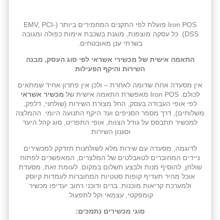
Iron POS פועלת לפי התקנים המחמירים ביותר (EMV, PCI-
DSS). כל עסקה מוצפנת, מוגנת בשכבת אימות כפולה ומגובה
בשרתי ענן מאובטחים.
התאמה אישית של מכשירי אשראי לפי סוג העסק, מבנה
השירות והיקף הפעילות
אין מסעדה אחת שדומה לאחרת – ולכן אין פתרון אחיד שמתאים
לכולם. Iron POS מאפשרת התאמה אישית של
מכשיר אשראי
לפי אופי העבודה בעסק, החל מצורת השירות (שולחני, דלפק,
משלוחים), דרך מספר הסניפים ועד היקף התנועה היומי. ההמלצה
למכשיר תתבסס על גודל הצוות, אופי התפריט, סוג קהל היעד
וסגנון השירות.
לדוגמה, מסעדה עם שירות מלא לשולחנות תזדקק למכשירים
ניידים המחוברים לטאבלטים של המלצרים, המאפשרים לפתוח
שולחן, להוסיף מנות ולבצע תשלום במקום. לעומת זאת, מסעדת
אוכל מהיר תעדיף קופות סטטיות המחוברות לעמדות קיוסק
ולמערכת קריאות מוכנות. ברים ודוכני רחוב יעדיפו מכשיר
קומפקטי, עצמאי וקל לתפעול.
סוגי מכשירים נתמכים: