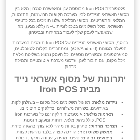
פלטפורמת Iron POS מבוססת ענן ומאפשרת סנכרון מלא בין
מסופי האשראי הניידים לבין מערכת הקופות הרושמות, ההזמנות,
המלאי והתפריטים. מסופי הסליקה שלנו תומכים בכל כרטיסי
האשראי, כולל תשלומים בטכנולוגיית NFC (ללא מגע), מה
שמאפשר לעסק שלך לעבוד במהירות ובביטחון.
בנוסף, מסופי האשראי הניידים של Iron POS תומכים במערכות
הפעלה מגוונות (iOS/Android), ומתחברים בקלות לטאבלטים,
סמארטפונים ומכשירים נוספים. כל העסק נמצא בשליטה מלאה
מכל מקום, עם חיבור לענן, עדכוני מערכת אוטומטיים ותמיכה
מרחוק.
יתרונות של מסוף אשראי נייד
מבית Iron POS
ניידות מלאה:
תפעול תשלומים מכל מקום – בשולחן לקוח,
באירועים, בשירות משלוחים ובדלפקים חיצוניים.
תאימות מלאה:
אינטגרציה חלקה עם כל מערכות Iron
POS, כולל ניהול מלאי, דוחות ומעקב הזמנות.
תמיכה מרחוק:
פתרון בעיות מהיר ללא צורך בהגעה פיזית.
ממשק פשוט ונוח:
הדרכה קצרה בלבד נדרשת לצוות.
ביצועים גבוהים:
טעינה מהירה, עבודה חלקה, ויכולת