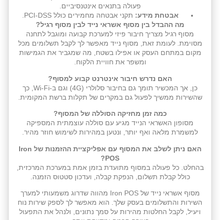
פעולה בתנאים אינטנסיביים.
אבטחת מידע:
תקני אבטחה מחמירים כולל PCI-DSS.
מה ההבדל בין מסוף אשראי נייד לבין מסוף רגיל?
מסוף רגיל מצריך חיבור פיזי למערכת קבועה ומוגבל לתחנה
מסוימת. לעומת זאת, מסוף נייד מאפשר לך לקבל תשלומים מכל
מקום במתחם העסק או אפילו בשטח, מה שמגביר את הגמישות
ומשפר את חוויית הלקוח.
האם נדרש חיבור אינטרנט קבוע למסוף?
כן, אך המכשיר תומך גם בחיבור סלולרי (4G) וגם ב-Wi-Fi, כך
שהשירות ממשיך לפעול גם במקרים של תקלות ברשת המקומית.
כמה זמן מחזיקה הסוללה של המסוף?
מסופון האשראי הנייד מגיע עם סוללה עוצמתית המספיקה
למשמרת מלאה ואף יותר, ונטען במהירות לשימוש חוזר מהיר.
האם ניתן לשלב את המסוף עם אפליקציית ההזמנות של Iron
POS?
בהחלט. כל פעולה במסוף מתועדת בזמן אמת במערכת המרכזית,
כולל קבלת תשלום, הנפקת קבלה, ועדכון סטטוס הזמנה.
מסוף אשראי נייד של Iron POS מהווה שדרוג משמעותי למערך
השירות והתשלומים בעסק שלך. הוא מאפשר לך לספק שירות נוח
ויעיל, לקבל החלטות מהירות על סמך נתונים, ולנהל את התפעול