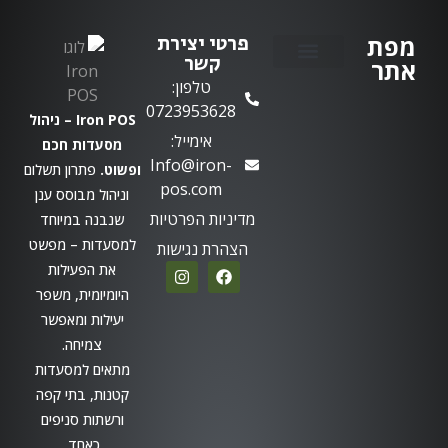
מפת
פרטי יצירת
קשר
אתר
טלפון:
יצירת קשר
0723953628
Iron POS – ניהול
אימייל:
מסעדות חכם
Info@iron-
ופשוט.
פתרון תשלום
pos.com
וניהול מבוסס ענן
מדיניות הפרטיות
שנבנה במיוחד
למסעדות – מפשט
הצהרת נגישות
את הפעילות
היומיומית, משפר
יעילות ומאפשר
צמיחה.
מתאים למסעדות
קטנות, בתי קפה
ורשתות סניפים
כאחד.