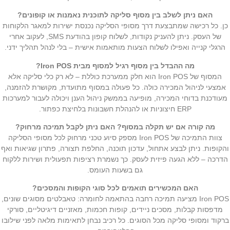
האם ניתן לשלב בין מסוף סליקה לתוכנית נאמנות או קופונים?
כן. כל רכישה שמתבצעת דרך מסופי הסליקה נכנסת ישירות למאגר הלקוחות
של העסק. ניתן להעניק נקודות, לשלוח קופון בהודעת SMS, לעקוב אחרי
הרגלי קנייה ואפילו לשלוח הצעות מותאמות אישית – בלי לנהל תהליך ידני.
מה ההבדל בין מסוף רגיל למסוף מבית Iron POS?
המסוף של Iron POS הוא חלק ממערכת כוללת – לא רק כלי סליקה אלא
אמצעי לניהול המכירה כולה. כל פעולה במסוף מתועדת, מקושרת להזמנה,
מעודכנת בדוחי המכירה, מופיעה בממשק ניהול הענן ויכולה לעבור למערכות
ERP חיצוניות או להנהלת חשבונות בלחיצת כפתור.
מה קורה אם יש תקלה במסוף? האם ניתן לקבל תמיכה מרחוק?
צוות התמיכה של Iron POS מספק סיוע טכני מרחוק לכל מסופי הסליקה
והקופות. ניתן לבצע אתחול, עדכון תוכנה, החלפת תצורה, פתרון שגיאות ואף
הדרכה – ללא הגעה פיזית לעסק. כך נשמרת רציפות תפעולית ושירות ללקוח
גם בשעות העומס.
האם המכשירים תואמים לכל סוגי הקופות והמסכים?
Iron POS מציעה תמיכה רחבה בהתאמה לחומרה: טאבלטים מסוגים שונים,
מדפסות קבלות, מסכים ניידים, קופות חכמות, מאזניים דיגיטליים, סורקי
ברקוד ומסופי סליקה מכל הסוגים. כל רכיב נבחן לתאימות מלאה לפני שילובו