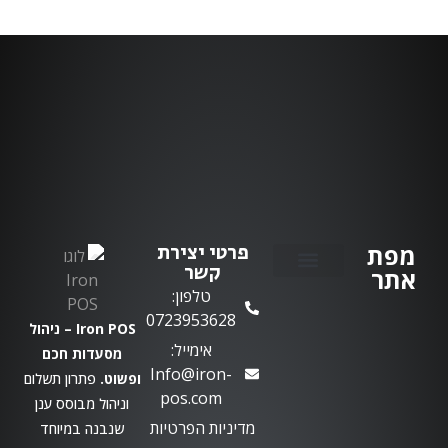
מפת
פרטי יצירת
קשר
אתר
טלפון:
יצירת קשר
0723953628
Iron POS – ניהול
אימייל:
מסעדות חכם
Info@iron-
ופשוט.
פתרון תשלום
pos.com
וניהול מבוסס ענן
מדיניות הפרטיות
שנבנה במיוחד