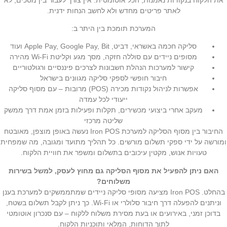
לאתר פריטים מחדש ולא לחשב הנחות ידנית.
המערכת תומכת בין היתר ב:
סליקה חכמה באשראי, דביט, Apple Pay, Google Pay, Bit ועוד
מסופים ניידים עם סוללה חזקה, מסך מגע וקליטת Wi-Fi מהירה
קישור למערכות הנהלת חשבונות לצרכים פיננסיים ורגולטוריים
חיבור חופשי לספקי סליקה מגוונים בישראל
אפשרות לניהול נקודות מכירה (POS) מרובות – עם מסוף סליקה
ייעודי לכל עמדה
מעקב אחרי ביצועי מכשירים, תקלות ופעילות בזמן אמת דרך ממשק
שליטה מרכזי
החיבור בין מסוף הסליקה למערכת Iron POS נעשה באופן מוצפן, מאובטח
ומורשה על ידי ספקי תשלום מורשים. כל תהליך מתועד ומגובה, מה שמפחית
טעויות אנוש, מקטין עיכובים בתשלום ומשפר את חוויית הלקוח.
האם ניתן להפעיל את מסוף הסליקה גם מחוץ לעסק, למשל בשירות
משלוחים?
בהחלט. Iron POS מציעה מסופי סליקה ניידים שמתממשקים למערכת בענן
וניתנים להפעלה דרך חיבור סלולרי או Wi-Fi. כך ניתן לקבל תשלום בשטח,
בדוכן זמני, באירועים או בעת מסירת משלוח ללקוח – עם סנכרון אוטומטי
לתוך הדוחות, המלאי ותוכניות הלקוח.