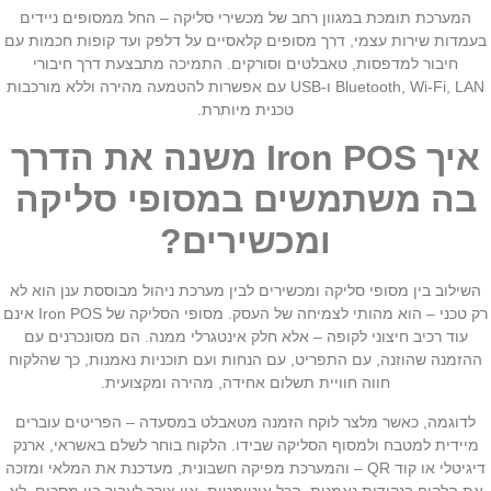
המערכת תומכת במגוון רחב של מכשירי סליקה – החל ממסופים ניידים
בעמדות שירות עצמי, דרך מסופים קלאסיים על דלפק ועד קופות חכמות עם
חיבור למדפסות, טאבלטים וסורקים. התמיכה מתבצעת דרך חיבורי
Bluetooth, Wi-Fi, LAN ו-USB עם אפשרות להטמעה מהירה וללא מורכבות
טכנית מיותרת.
איך Iron POS משנה את הדרך
בה משתמשים במסופי סליקה
ומכשירים?
השילוב בין מסופי סליקה ומכשירים לבין מערכת ניהול מבוססת ענן הוא לא
רק טכני – הוא מהותי לצמיחה של העסק. מסופי הסליקה של Iron POS אינם
עוד רכיב חיצוני לקופה – אלא חלק אינטגרלי ממנה. הם מסונכרנים עם
ההזמנה שהוזנה, עם התפריט, עם הנחות ועם תוכניות נאמנות, כך שהלקוח
חווה חוויית תשלום אחידה, מהירה ומקצועית.
לדוגמה, כאשר מלצר לוקח הזמנה מטאבלט במסעדה – הפריטים עוברים
מיידית למטבח ולמסוף הסליקה שבידו. הלקוח בוחר לשלם באשראי, ארנק
דיגיטלי או קוד QR – והמערכת מפיקה חשבונית, מעדכנת את המלאי ומזכה
את הלקוח בנקודות נאמנות, הכל אוטומטית. אין צורך לעבור בין מסכים, לא