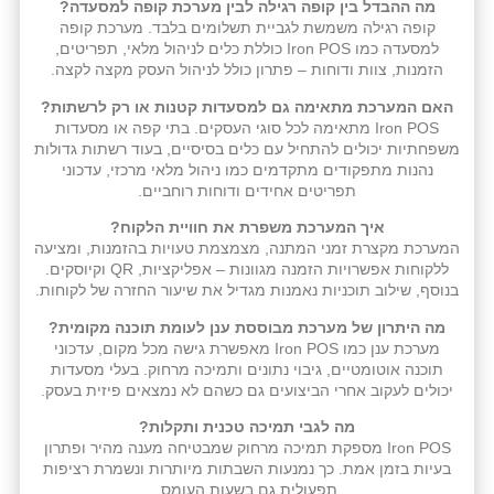
מה ההבדל בין קופה רגילה לבין מערכת קופה למסעדה?
קופה רגילה משמשת לגביית תשלומים בלבד. מערכת קופה
למסעדה כמו Iron POS כוללת כלים לניהול מלאי, תפריטים,
הזמנות, צוות ודוחות – פתרון כולל לניהול העסק מקצה לקצה.
האם המערכת מתאימה גם למסעדות קטנות או רק לרשתות?
Iron POS מתאימה לכל סוגי העסקים. בתי קפה או מסעדות
משפחתיות יכולים להתחיל עם כלים בסיסיים, בעוד רשתות גדולות
נהנות מתפקודים מתקדמים כמו ניהול מלאי מרכזי, עדכוני
תפריטים אחידים ודוחות רוחביים.
איך המערכת משפרת את חוויית הלקוח?
המערכת מקצרת זמני המתנה, מצמצמת טעויות בהזמנות, ומציעה
ללקוחות אפשרויות הזמנה מגוונות – אפליקציות, QR וקיוסקים.
בנוסף, שילוב תוכניות נאמנות מגדיל את שיעור החזרה של לקוחות.
מה היתרון של מערכת מבוססת ענן לעומת תוכנה מקומית?
מערכת ענן כמו Iron POS מאפשרת גישה מכל מקום, עדכוני
תוכנה אוטומטיים, גיבוי נתונים ותמיכה מרחוק. בעלי מסעדות
יכולים לעקוב אחרי הביצועים גם כשהם לא נמצאים פיזית בעסק.
מה לגבי תמיכה טכנית ותקלות?
Iron POS מספקת תמיכה מרחוק שמבטיחה מענה מהיר ופתרון
בעיות בזמן אמת. כך נמנעות השבתות מיותרות ונשמרת רציפות
תפעולית גם בשעות העומס.