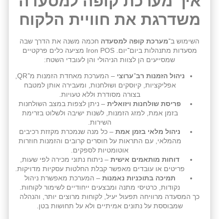
איך מערכת קופה למסעדה
משדרגת את חוויית הלקוח
השימוש ב־
מערכת קופה למסעדה
חכמה משנה את הדרך שבה
מסעדות מתנהלות ביום־יום. Iron POS מציעה כלים פרקטיים
שמסייעים הן לצוות הניהולי והן לעובדי השטח:
ניהול הזמנות רב־ערוצי
– המערכת מאחדת הזמנות מ־QR,
אפליקציות, קיוסקים ושולחנות, ומעבירה אותן למטבח
בצורה מסודרת וללא טעויות.
פריסת שולחנות ויזואלית
– ניתן לצפות במצב השולחנות
בזמן אמת, למזג הזמנות, לשנות ישיבה ולשלוט בזרימת
השירות.
ניהול מלאי בזמן אמת
– כל מנה שנמכרת מקזזת רכיבים
מהמלאי, עם התראות על חוסרים קרובים והזמנות חוזרות
אוטומטיות לספקים.
דוחות מותאמים אישית
– ניתוח נתוני מכירה לפי שעות,
פריטים או עובדים מאפשר קבלת החלטות עסקיות מדויקות.
תמיכה בתוכניות נאמנות
– המערכת מאפשרת ניהול
נקודות, כרטיסי מתנה ומבצעים ייחודיים לשימור לקוחות.
כך המסעדה מרוויחה תפעול יעיל, לקוחות מרוצים יותר, והנהלה
שמבוססת על נתונים אמיתיים ולא על תחושות בטן.