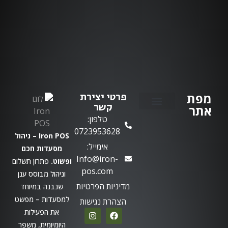
מפת
פרטי יצירת
קשר
אתר
טלפון:
יצירת קשר
0723953628
Iron POS – ניהול
אימייל:
מסעדות חכם
Info@iron-
ופשוט.
פתרון תשלום
pos.com
וניהול מבוסס ענן
מדיניות הפרטיות
שנבנה במיוחד
למסעדות – מפשט
הצהרת נגישות
את הפעילות
היומיומית, משפר