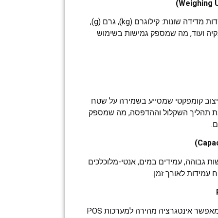
תומך בשקילה בכמה יחידות מדידה שונות: קילוגרם (kg), גרם (g),
, פאונד (lb), אונקיה ועוד, מה שמספק גמישות בשימוש
יצוב קומפקטי שמסייע בשמירה על שטח
ת תהליך השקלול וההדפסה, מה שמספק
ם.
ות גבוהה, עמידים במים, אנטי-מלוכלכים
ח עמידות לאורך זמן.
החיבור ל-RS232/USB מאפשר אינטגרציה מהירה למערכות POS