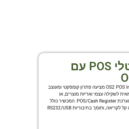
משקל דיגיטלי POS עם
מכונת השקילה OS2 POS Interface Scale מציעה פתרון קומפקטי ומעוצב
 לשקילה עצמי ואריזת מוצרים, או
כסקאלה קופה על ידי חיבור למערכת POS/Cash Register. המכשיר כולל
עיצוב חסין חרקים, מסך תצוגה קל לקריאה, ותומך בחיבוריות RS232/USB