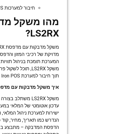
חיבור למערכות POS ויכולת להעביר נתונים בזמן אמת.
מהו משקל מד
LS2RX?
מדויקת של רכיבי המזון והדפס
המערכת תומכת בניהול תוויות על
משקל LS2RX, תוכל 
תוך חיבור למערכת Iron POS לניהול מדויק של המלאי וההזמנות.
איך משקל מדבקות עם מדפסת LS2RX משתלב במערכת  POS
עדכון אוטומטי של המלאי במער
ישירות למערכת ניהול המלאי,
הנדרש כמו תאריך, מחיר, קוד 
הדפסת המדבקה – מתבצע בצו