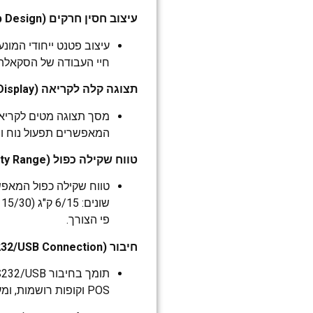
עיצוב חסין חרקים (Insect-proof Loop Design)
עיצוב פטנט ייחודי המונ
חיי העבודה של הסקאלה.
תצוגה קלה לקריאה (Easy to Read Display)
המאפשרים תפעול נוח ויע
טווח שקילה כפול (Dual Capacity Range)
טווח שקילה כפול המאפ
פי הצורך.
חיבור RS232/USB (RS232/USB Connection)
POS וקופות רושמות, ומעביר נתוני שקילה בזמן אמת בקלות.