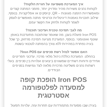
איך המערכת משפיעה על חוויית הלקוח?
לקוחות נהנים משירות מהיר ומדויק יותר, מזמני המתנה קצרים
ומאפשרויות הזמנה מגוונות – QR, קיוסקים או אפליקציות. בנוסף,
שילוב תוכניות נאמנות דיגיטליות וכרטיסי מתנה מאפשרים לעסק
לשמר לקוחות ולחזק את הקשר עמם.
מה לגבי תמיכה טכנית ועדכוני תוכנה?
Iron POS פועלת בענן, מה שאומר שהתוכנה מתעדכנת באופן
שוטף ואוטומטי. בנוסף, המערכת מציעה תמיכה מרחוק, כך שכל
בעיה נפתרת במהירות ללא צורך בהמתנה לטכנאי בשטח.
האם אפשר לנהל רשת סניפים עם Iron POS?
בהחלט. המערכת כוללת ניהול מלאי מרכזי, עדכוני תפריטים
אחידים ודוחות רשתיים שמשווים ביצועים ועלויות בין סניפים. בעלי
רשתות נהנים משליטה מרכזית מלאה לצד גמישות בסניפים
הבודדים.
Iron POS הופכת קופה
למסעדה לפלטפורמה
אסטרטגית
בעידן שבו מסעדות מתמודדות עם תחרות עזה, עלויות תפעול