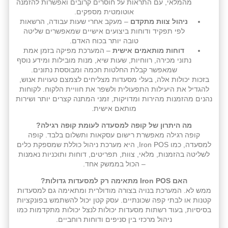
מהמלאי, עם התראות על חוסרים קרובים ואפשרות להזמנה
אוטומטית מספקים.
ניהול צוות מתקדם
– מעקב אחרי שעות עבודה, הרשאות
לפי תפקיד ודוחות ביצועים אישיים שמאפשרים שליטה
טובה יותר בכוח האדם.
דוחות מותאמים אישית
– המערכת מפיקה בזמן אמת
נתוני מכירה, רווחיות, שעות שיא, מנות מובילות ומידע נוסף
שמאפשר קבלת החלטות חכמה ומבוססת נתונים.
בזכות יכולות אלה, בעלי מסעדות מצליחים לצמצם טעויות אנוש,
להגדיל את היעילות התפעולית ולשפר את חוויית הלקוח. לקוחות
נהנים מהזמנות מהירות ומדויקות, זמני המתנה קצרים יותר ושירות
מותאם אישית.
מה היתרון של קופה למסעדה לעומת קופה רגילה?
קופה רגילה מאפשרת רישום עסקאות ותשלום בלבד. קופה
למסעדה, כמו Iron POS, היא מערכת ניהול כוללת שמספקת כלים
לשליטה בהזמנות, מלאי, צוות, תפריטים, דוחות ותוכניות נאמנות
– הכול בממשק אחד.
האם Iron POS מתאימה רק למסעדות גדולות?
ממש לא. המערכת בנויה בצורה מודולרית ומתאימה גם למסעדות
קטנות או לבתי קפה שכונתיים. עסק קטן יכול להשתמש בפונקציות
בסיסיות, בעוד רשתות מסעדות יכולות לנצל יכולות מתקדמות כמו
ניהול מרכזי בין סניפים ודוחות רוחביים.