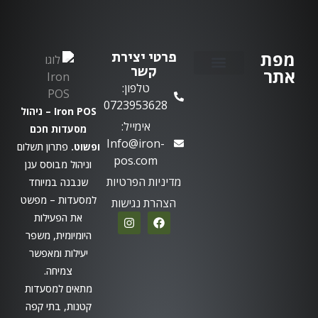
מפת
פרטי יצירת
קשר
אתר
טלפון:
יצירת קשר
0723953628
Iron POS – ניהול
אימייל:
מסעדות חכם
Info@iron-
ופשוט.
פתרון תשלום
pos.com
וניהול מבוסס ענן
מדיניות הפרטיות
שנבנה במיוחד
למסעדות – מפשט
הצהרת נגישות
את הפעילות
היומיומית, משפר
יעילות ומאפשר
צמיחה.
מתאים למסעדות
קטנות, בתי קפה