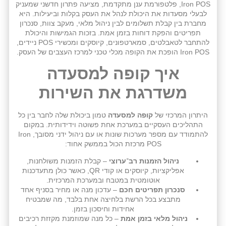
Iron POS, פלטפורמת ענן מתקדמת, מציעה פתרון חדשני שמעניק
לבעלי מסעדות את היכולת לנהל את העסק בקלות וביעילות. היא
מחברת בין קבלת תשלומים לבין ניהול מלאי, מעקב צוות, סנכרון
תפריטים והפקת דוחות בזמן אמת. בזכות הגמישות והיכולת
להתחבר לטאבלטים, סמארטפונים, קיוסקים ומכשירי POS ניידים,
Iron POS הופכת את הקופה מכלי טכני למרכז העצבים של העסק.
איך קופה למסעדה
משדרגת את השירות
היתרון המרכזי של
קופה למסעדה
טמון ביכולת שלה לחבר בין כל
התהליכים העסקיים במערכת אחת פשוטה וידידותית. במקום
להתמודד עם מספר מערכות שונות או עם ניהול ידני מסובך, Iron
POS מרכזת הכול בממשק אחוד:
ניהול הזמנות רב־ערוצי
– קבלת הזמנות משולחנות,
אפליקציות, קיוסקים או קודי QR, כאשר כולן מתעדכנות
אוטומטית במטבח ובמערכת המרכזית.
סנכרון תפריטים חכם
– עדכון מנה או מחיר בסניף אחד
מתבצע בכל הרשת בלחיצה אחת בלבד, מה שמבטיח
אחידות וחיסכון בזמן.
ניהול מלאי בזמן אמת
– כל מנה שמוזמנת מקזזת רכיבים