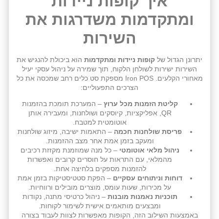
איך קופות ניידות
ומתקדמות משדרגות את
השירות
יתרונן הגדול של
קופות ניידות ומתקדמות
הוא ביכולת להנגיש את
השירות ישירות לשולחן הלקוח, תוך שמירה על ניהול עסקי יעיל
מאחורי הקלעים. Iron POS מספקת סט כלים רחב שמכסה את כל
הצרכים התפעוליים:
קליטת הזמנות מכל ערוץ
– המערכת תומכת בהזמנות
QR, אפליקציות, קיוסקים ושולחנות, ומעבירה אותן
אוטומטית למטבח.
פריסת שולחנות חכמה
– התאמות ישיבה, מיזוג שולחנות
ומעקב בזמן אמת אחר מצב ההזמנות.
ניהול מלאי אוטומטי
– כל מנה שמוזמנת מקזזת רכיבים
מהמלאי, עם התראות על חוסרים קרובים ואפשרות
להזמנות מספקים בלחיצה אחת.
דוחות וניתוחים עסקיים
– הפקת סטטיסטיקות בזמן אמת
על מכירות, שעות עומס, מוצרים מובילים ורווחיות.
תוכניות נאמנות מובנות
– ניהול כרטיסי מתנה, נקודות
ומבצעים מותאמים אישית לשימור לקוחות.
באמצעות השילוב הזה, הקופות מאפשרות לצוות לעבוד בצורה