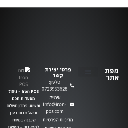
מפת
פרטי יצירת
קשר
אתר
טלפון:
יצירת קשר
0723953628
Iron POS – ניהול
אימייל:
מסעדות חכם
Info@iron-
ופשוט.
פתרון תשלום
pos.com
וניהול מבוסס ענן
מדיניות הפרטיות
שנבנה במיוחד
למסעדות – מפשט