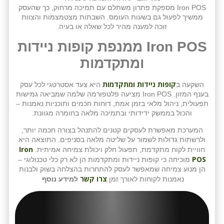
Iron POS מספקת פתרון משתלם עם תמיכה מרחוק, כך שהעסק
ממשיך לפעול גם בשעות העומס. השבתות מצטמצמות והצוות
זוכה למענה מהיר לכל שאלה או בעיה.
Iron POS ממנפת קופות ניידות
ומתקדמות
קופות ניידות ומתקדמות
השקעה ב
היא צעד אסטרטגי לכל עסק
בענף המזון. Iron POS מציעה פלטפורמה שלמה שמביאה גמישות
תפעולית, ניהול מלאי בזמן אמת, דוחות חכמים ותוכניות נאמנות –
והכול בממשק ידידותי ובתמיכה מלאה בחומרה מגוונת.
המערכת מאפשרת לעסקים קטנים להתנהל בצורה חכמה יותר,
ולרשתות גדולות לשמור על שליטה מלאה בסניפים. התוצאה היא
Iron
חוויית לקוח מתקדמת, תפעול חלק ויכולת צמיחה אמיתית.
POS
מוכיחה כי קופות ניידות ומתקדמות הן לא רק כלי טכנולוגי –
הן מנוע צמיחה שמאפשר לעסק להתחרות בהצלחה בשוק ולבנות
צרו קשר
נאמנות לקוחות לאורך זמן.
למידע נוסף