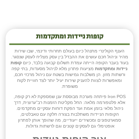
קופות ניידות ומתקדמות
הענף הקולינרי מתנהל כיום בעולם תחרותי ודינמי, שבו שירות
מהיר וניהול חכם עושים את ההבדל בין עסק מצליח לעסק שנסגר.
בעוד בעבר הקופה הייתה עמדת תשלום קבועה בלבד, כיום
קופות
ניידות ומתקדמות
מציעות פתרון מלא לניהול מסעדות, בתי קפה
ורשתות מזון. הן משלבות גמישות בשטח עם ניהול מרכזי חכם,
ומאפשרות לצוות להעניק שירות יעיל יותר לצד חוויית לקוח
משופרת.
Iron POS פיתחה מערכת מבוססת ענן שמספקת לא רק קופה,
אלא פלטפורמה מלאה: החל מקליטת הזמנות רב־ערוצית, דרך
ניהול מלאי בזמן אמת ועד הפקת דוחות עסקיים מתקדמים.
הקופות הניידות משתלבות בצורה חלקה עם טאבלטים,
סמארטפונים ומכשירים ייעודיים, מה שהופך אותן לפתרון
אופטימלי גם לעסקים קטנים וגם לרשתות גדולות.