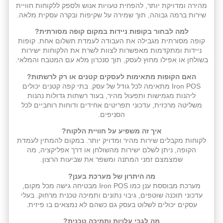
מהירה ומדויקת יותר, להפחית טעויות אנוש ולספק ללקוחות חוויית
שירות ברמה גבוהה, תוך שמירה על שקיפות ובקרה עסקית מלאה.
למה לבחור בקופות ניידות במקום קופה מסורתית?
קופה מסורתית מגבילה את העבודה לעמדת תשלום אחת. קופות
ניידות ומתקדמות מאפשרות לצוות לשרת את הלקוחות ישירות
בשולחן או אפילו מחוץ לעסק, תוך סנכרון מלא עם המטבח והמלאי.
האם הקופות מתאימות לעסקים קטנים או רק לרשתות?
Iron POS מתאימה לכל גודל של עסק. בתי קפה קטנים יכולים
ליהנות מגמישות ותפעול מהיר, בעוד רשתות גדולות נהנות
משליטה מרכזית, עדכוני תפריטים אחידים ודוחות רוחביים לכל
הסניפים.
איך זה משפיע על חוויית הלקוח?
לקוחות מקבלים שירות מהיר ומדויק יותר. במקום להמתין לעמדת
הקופה, ניתן לשלם ישירות מהשולחן או דרך אפליקציה, מה
שמצמצם זמני המתנה ומשפר את שביעות הרצון.
מה היתרון של מערכת בענן?
מערכת מבוססת ענן כמו Iron POS מבטיחה גישה מכל מקום,
עדכוני תוכנה שוטפים, גיבוי נתונים ותמיכה טכנית מרחוק. בעלי
עסקים יכולים לשלוט בעסק גם כשהם לא נמצאים בו פיזית.
מה לגבי עלויות ותמיכה טכנית?