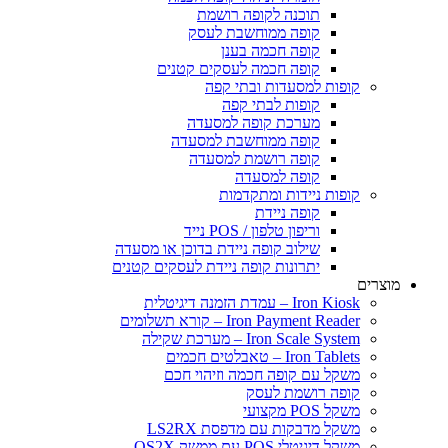
תוכנה לקופה רושמת
קופה ממוחשבת לעסק
קופה חכמה בענן
קופה חכמה לעסקים קטנים
פות למסעדות ובתי קפה
קופות לבתי קפה
מערכת קופה למסעדה
קופה ממוחשבת למסעדה
קופה רושמת למסעדה
קופה למסעדה
פות ניידות ומתקדמות
קופה ניידת
וריפון טלפון / POS נייד
שילוב קופה ניידת בדוכן או מסעדה
יתרונות קופה ניידת לעסקים קטנים
Iron  – עמדת הזמנה דיגיטלית
Iron Payment Rea – קורא תשלומים
Iron Scale Sys – מערכת שקילה
Iron Tab – טאבלטים חכמים
קל עם קופה חכמה וזיהוי חכם
פה רושמת לעסק
 POS מקצועי
קל מדבקות עם מדפסת LS2RX
 דיגיטלי POS עם ממשק OS2X