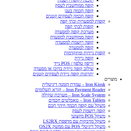
תוכנה לקופה רושמת
קופה ממוחשבת לעסק
קופה חכמה בענן
קופה חכמה לעסקים קטנים
פות למסעדות ובתי קפה
קופות לבתי קפה
מערכת קופה למסעדה
קופה ממוחשבת למסעדה
קופה רושמת למסעדה
קופה למסעדה
פות ניידות ומתקדמות
קופה ניידת
וריפון טלפון / POS נייד
שילוב קופה ניידת בדוכן או מסעדה
יתרונות קופה ניידת לעסקים קטנים
Iron  – עמדת הזמנה דיגיטלית
Iron Payment Rea – קורא תשלומים
Iron Scale Sys – מערכת שקילה
Iron Tab – טאבלטים חכמים
קל עם קופה חכמה וזיהוי חכם
פה רושמת לעסק
 POS מקצועי
קל מדבקות עם מדפסת LS2RX
 דיגיטלי POS עם ממשק OS2X