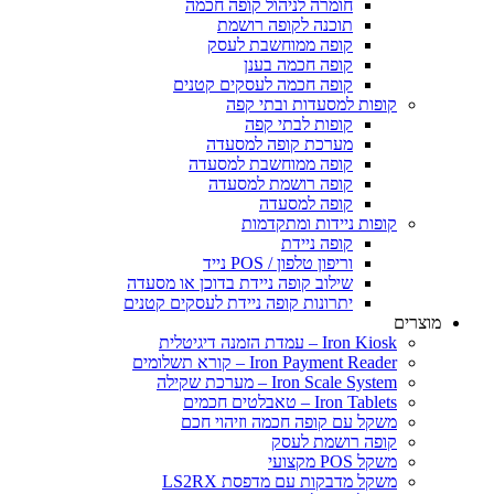
חומרה לניהול קופה חכמה
תוכנה לקופה רושמת
קופה ממוחשבת לעסק
קופה חכמה בענן
קופה חכמה לעסקים קטנים
פות למסעדות ובתי קפה
קופות לבתי קפה
מערכת קופה למסעדה
קופה ממוחשבת למסעדה
קופה רושמת למסעדה
קופה למסעדה
פות ניידות ומתקדמות
קופה ניידת
וריפון טלפון / POS נייד
שילוב קופה ניידת בדוכן או מסעדה
יתרונות קופה ניידת לעסקים קטנים
Iron  – עמדת הזמנה דיגיטלית
Iron Payment Rea – קורא תשלומים
Iron Scale Sys – מערכת שקילה
Iron Tab – טאבלטים חכמים
קל עם קופה חכמה וזיהוי חכם
פה רושמת לעסק
 POS מקצועי
קל מדבקות עם מדפסת LS2RX