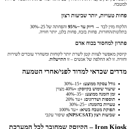
 יותר שביעות רצון
ד →
דיוק עד ~95%
והפחתה של 25–30%
 פחות בזבוז, פחות בלגן, יותר חוויה.
ר בכוח אדם
צוות קטן לשרת יותר לקוחות ומשחרר עובדים לשירות
חלפה של אנשים – זו
התייעלות
.
אי למדוד לפני/אחרי הטמעה
ה ממוצע:
+15–30%
מוש בקיוסק:
≈40% מצוין
ה ממוצע:
−35–40%
שדרוגים:
+עד 20%
הזמנה:
−25–30%
טבח בשיא:
+עד 100%
NPS/CSA):
שיפור עקבי
 המערכת