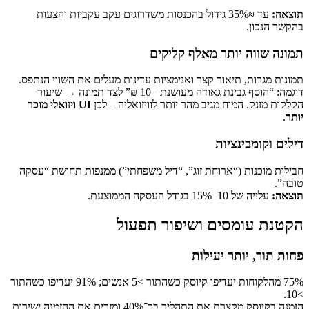
עד ≈35% גידול בהכנסות משדרוגים עקב עקביות והצעות
יותר מאלף קליקים
תיאור קצר ואנימציות עדינות מעלים את השווי הנתפס.
דוגמה: “הוסף גבינת גאודה מעושנת +10 ₪” לצד תמונה → שיעור
וח מגיב מהר יותר לוויזואליה – לכן
UI ויזואלי מוכר
נציות
(“ארוחת זוג”, “דיל משפחתי”) ממנפות תחושת “עסקה
ה הממוצעת.
סים ושיפור תפעול
תר יעילות
75% מהלקוחות יעדיפו קיוסק כשהתור >5 אנשים; 91% יעדיפו כשהתור
הזמנה בקיוסק מקצרת את התהליך בכ־40% ומזרים את ההזמנה ישירות