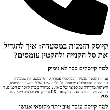
זמנות במסעדה: איך להגדיל
קנייה ולהקטין עומסים?
ים כבר לא גימיק
צמית הפכו לכלי עבודה קריטי במסעדות שמבינות
טכנולוגיה. מקדונלד'ס מדווחת על עלייה של כ־30% בחשבון הממוצע,
ורשתות מדווחות על קפיצה של כ־25% במחזור בזכות קיוסקים חכמים. זו
 התנהגות לקוחות,
UX מדויק
ואינטגרציה מלאה עם
 עובד טוב יותר מקופאי אנושי