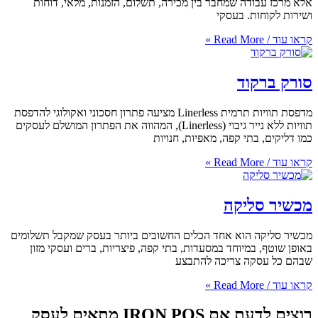
 שמחבר בין מכירה, תשלום, הזמנות, מלאי, דוחות
 בעסקי
ד
מדפסת תוויות תרמית Linerless מציעה פתרון חסכוני ואקולוגי להדפסת
תוויות ללא נייר גיבוי (Linerless), המהווה את הפתרון המושלם לעסקים
 קפה, מאפיות, חנויות
יקה
וא אחד הכלים החשובים ביותר בעסק שמקבל תשלומים
יוחד במסעדות, בתי קפה, פיצריות, ברים ועסקי מזון
 צריכה להתבצע
רוצים לדעת אם IRON POS מתאים לעסק