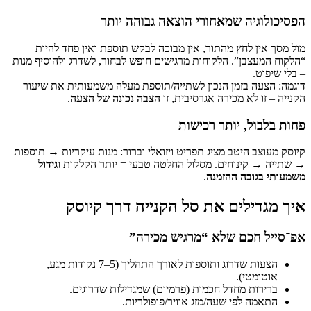
 שמאחורי הוצאה גבוהה יותר
ץ מהתור, אין מבוכה לבקש תוספת ואין פחד להיות
. הלקוחות מרגישים חופש לבחור, לשדרג ולהוסיף מנות
זמן הנכון לשתייה/תוספת מעלה משמעותית את שיעור
מכירה אגרסיבית, זו
הצבה נכונה של הצעה
.
יותר רכישות
טב מציג תפריט ויזואלי וברור: מנות עיקריות → תוספות
וחים. מסלול החלטה טבעי = יותר הקלקות ו
גידול
 ההזמנה
.
ים את סל הקנייה דרך קיוסק
 שלא “מרגיש מכירה”
הצעות שדרוג ותוספות לאורך התהליך (5–7 נקודות מגע,
.
חדל חכמות (פרמיום) שמגדילות שדרוגים.
י שעה/מזג אוויר/פופולריות.