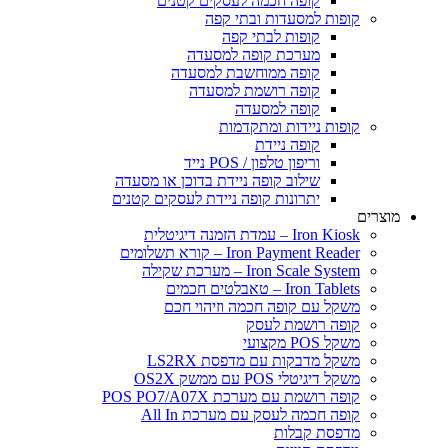
קופה חכמה לעסקים קטנים
פות למסעדות ובתי קפה
קופות לבתי קפה
מערכת קופה למסעדה
קופה ממוחשבת למסעדה
קופה רושמת למסעדה
קופה למסעדה
פות ניידות ומתקדמות
קופה ניידת
וריפון טלפון / POS נייד
שילוב קופה ניידת בדוכן או מסעדה
יתרונות קופה ניידת לעסקים קטנים
Iron  – עמדת הזמנה דיגיטלית
Iron Payment Rea – קורא תשלומים
Iron Scale Sys – מערכת שקילה
Iron Tab – טאבלטים חכמים
קל עם קופה חכמה וזיהוי חכם
פה רושמת לעסק
 POS מקצועי
קל מדבקות עם מדפסת LS2RX
 דיגיטלי POS עם ממשק OS2X
ה רושמת עם מערכת POS PO7/A07X
פה חכמה לעסק עם מערכת All In
פסת קבלות