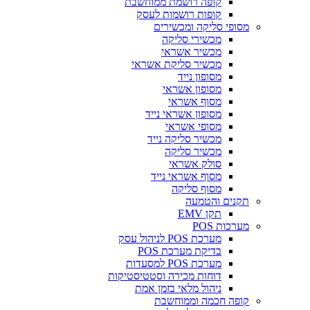
קופה רושמת ממוחשבת
קופות רושמות לעסק
ופי סליקה ומכשירים
מכשירי סליקה
מכשיר אשראי
מכשיר סליקת אשראי
מסופון נייד
מסופון אשראי
מסוף אשראי
מסופון אשראי נייד
מסופי אשראי
מכשיר סליקה נייד
מכשיר סליקה
סולק אשראי
מסוף אשראי נייד
מסוף סליקה
נים והטמעה
תקן EMV
רכות POS
מערכת POS לניהול עסק
בדיקת מערכת POS
מערכת POS למסעדות
דוחות מכירה וסטטיסטיקות
ניהול מלאי בזמן אמת
פה חכמה וממוחשבת