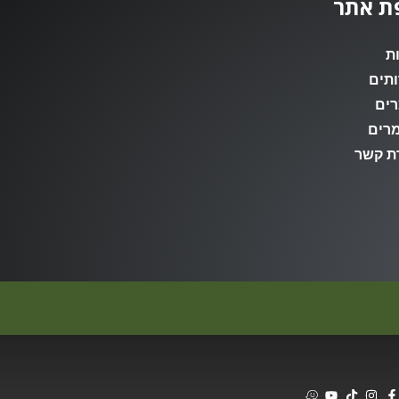
ת אתר
ת
תים
רים
רים
ת קשר