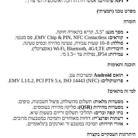
אפשרויות הרחבה ואוטומציה לפי צורך.
ציתי)
:
5.5″, קריא בתאורה חזקה.
EMV Chip & PIN, NFC Contactless, פס מגנטי.
Wi-Fi, Bluetooth, 4G/LTE (אופציונלי).
נפילות עד ~1.5 מ׳.
ומערכות ענן.
ים:
EMV L1/L2, PCI PTS 5.x, ISO 14443 (NFC).
מלאות:
תשלום מהשולחן, פיצול חשבונות, טיפים.
רות (QSR):
סליקה מהירה בעומסים.
וברים:
תהליכי תשלום זריזים בשעות שיא.
רנצ'ייז:
דוחות מאוחדים ותמיכה במטבעות מרובים.
רות:
תמיכה במטבע זר וארנקים בינלאומיים.
יים בקצרה