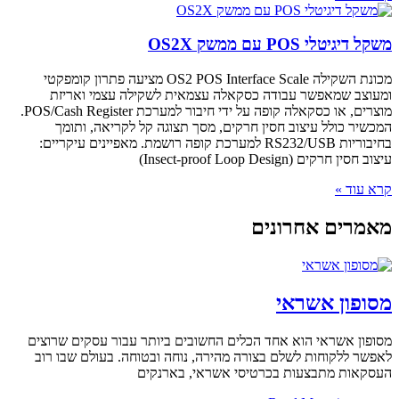
OS2
מכונת השקילה OS2 POS Interface Scale מציעה פתרון קומפקטי
 עבודה כסקאלה עצמאית לשקילה עצמי ואריזת
מוצרים, או כסקאלה קופה על ידי חיבור למערכת POS/Cash Register.
צוב חסין חרקים, מסך תצוגה קל לקריאה, ותומך
בחיבוריות RS232/USB למערכת קופה רושמת. מאפיינים עיקריים:
Insect-p)
חרונים
ראי
הוא אחד הכלים החשובים ביותר עבור עסקים שרוצים
לשלם בצורה מהירה, נוחה ובטוחה. בעולם שבו רוב
עות בכרטיסי אשראי, בארנקים