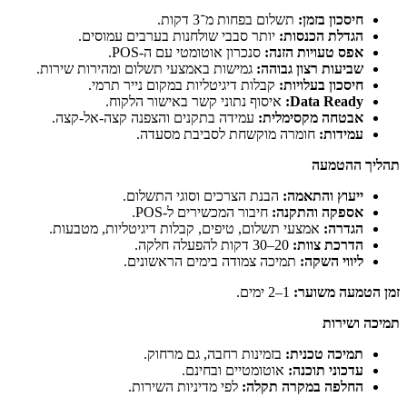
מן:
תשלום בפחות מ־3 דקות.
כנסות:
יותר סבבי שולחנות בערבים עמוסים.
ות הזנה:
סנכרון אוטומטי עם ה-POS.
צון גבוהה:
גמישות באמצעי תשלום ומהירות שירות.
לויות:
קבלות דיגיטליות במקום נייר תרמי.
Data
איסוף נתוני קשר באישור הלקוח.
קסימלית:
עמידה בתקנים והצפנה קצה-אל-קצה.
ומרה מוקשחת לסביבת מסעדה.
תאמה:
הבנת הצרכים וסוגי התשלום.
התקנה:
חיבור המכשירים ל-POS.
מצעי תשלום, טיפים, קבלות דיגיטליות, מטבעות.
ות:
20–30 דקות להפעלה חלקה.
קה:
תמיכה צמודה בימים הראשונים.
ער:
1–2 ימים.
כנית:
בזמינות רחבה, גם מרחוק.
וכנה:
אוטומטיים ובחינם.
מקרה תקלה:
לפי מדיניות השירות.