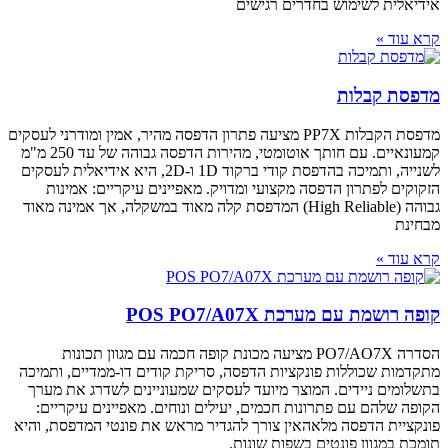
וש בחדרים רגישים
ת
מדפסת הקבלות PP7X מציעה פתרון הדפסה מהיר, אמין ומודרני לעסקים
קמעונאיים. עם חותך אוטומטי, מהירות הדפסה גבוהה של עד 250 מ"מ
לשנייה, ותמיכה בהדפסת קודי ברקוד 1D ו-2D, היא אידיאלית לעסקים
 הדפסה מקצועי ומדויק. מאפיינים עיקריים: אמינות
גבוהה (High Reliable) המדפסת קלה מאוד במשקלה, אך אמינה מאוד
רכת POS PO7/A07X
הסדרה PO7/AO7X מציעה מכונת קופה חכמה עם מגוון תכונות
ת פונקציות הדפסה, סריקת קודים דו-ממדיים, ותמיכה
ם. המוצר מיועד לעסקים שמעוניינים לשדרג את מערך
פתרונות חכמים, יעילים ונוחים. מאפיינים עיקריים:
ה מלאהאין צורך להגדיר מראש את פונטי המדפסת, והיא
ונטים בשפות שונות,