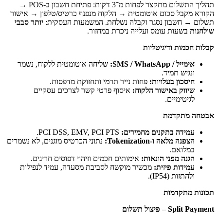
תהליך התשלום מתקצר לפחות מ־3 דקות: פתיחת חשבון ב-POS →
ום אוטומטית → הלקוח מנפנף כרטיס/טלפון → אישור
 נסגר וקבלה נשלחת. המשמעות העסקית:
יותר סבבי
עומס ועלייה ניכרת במחזור.
יגיטליות
שליחה אוטומטית ללקוח, נשמר
ד.
לויות:
פחות נייר תרמי ותחזוקת מדפסות.
ישור הלקוח:
איסוף פרטי קשר לצרכים עסקיים
.
ת
תקנים מחמירים:
PCI DSS, EMV, PCI PTS.
Tokenizati:
נתוני הכרטיס מוגנים, לא נשמרים
י הונאות:
אימותים חכמים וזיהוי דפוסים חריגים.
יזית:
מכשיר מוקשח לסביבת מסעדה, עמיד לנפילות
.
ת
ם