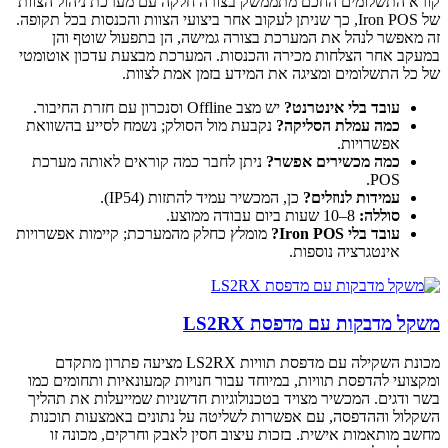
 החכם מתממשק בצורה חלקה עם מערכת ניהול הצוות
 Iron POS, כך שניתן לעקוב אחר ביצועי הצוות והכנסות בכל תקופה.
 את המערכת בצורה גמישה, הן בתפעול שוטף והן
חות מכירה והכנסות. המערכת מבצעת עדכון אוטומטי
 ומציגה את המידע בזמן אמת לצוות.
 אינטרנט?
יש מצב Offline וסנכרון עם חזרת החיבור.
ת הסליקה?
נקבעת מול הסולק; נשמח לסייע בהשוואת
.
ירים אפשר?
ניתן לחבר כמה קוראים לאותה מערכת
נוזלים?
כן, המכשיר עמיד להתזות (IP54).
?
מומלץ כחלק מהמערכת; קיימות אפשרויות
ה נוספות.
עם מדפסת LS2RX
מכונת השקילה עם מדפסת תוויות LS2RX מציעה פתרון מתקדם
 תוויות, במיוחד עבור חנויות קמעונאיות ותחומים כמו
שיר מצויד בטכנולוגיות חדשניות שמייעלות את תהליך
ה, עם אפשרות לשליטה על נתונים באמצעות תוכנות
ישית. בזכות עיצוב חסין לאבק וחרקים, מכונה זו