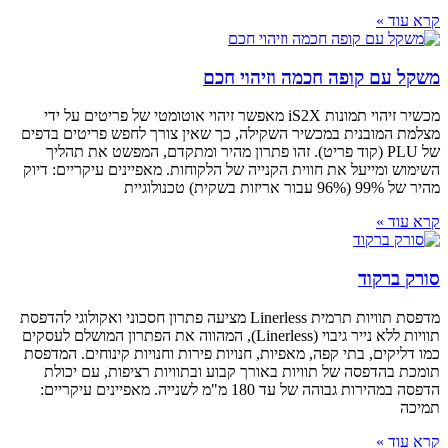
ה חכמה וזיהוי חכם
מכשיר זיהוי תמונות iS2X מאפשר זיהוי אוטומטי של פריטים על ידי
 במכשיר השקילה, כך שאין צורך לחפש פריטים בדפים
(קוד פריט). זהו פתרון מהיר ומתקדם, המפשט את תהליך
את חווית הקנייה של הלקוחות. מאפיינים עיקריים: דיוק
מדפסת תוויות תרמית Linerless מציעה פתרון חסכוני ואקולוגי להדפסת
תוויות ללא נייר גיבוי (Linerless), המהווה את הפתרון המושלם לעסקים
 קפה, מאפיות, חנויות פירות וחנויות קינוחים. המדפסת
ל תוויות באורך קבוע ובתוויות רציפות, עם יכולת
הדפסה במהירות גבוהה של עד 180 מ"מ לשנייה. מאפיינים עיקריים: