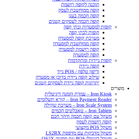
תוכנה לקופה רושמת
קופה ממוחשבת לעסק
קופה חכמה בענן
קופה חכמה לעסקים קטנים
פות למסעדות ובתי קפה
קופות לבתי קפה
מערכת קופה למסעדה
קופה ממוחשבת למסעדה
קופה רושמת למסעדה
קופה למסעדה
פות ניידות ומתקדמות
קופה ניידת
וריפון טלפון / POS נייד
שילוב קופה ניידת בדוכן או מסעדה
יתרונות קופה ניידת לעסקים קטנים
Iron  – עמדת הזמנה דיגיטלית
Iron Payment Rea – קורא תשלומים
Iron Scale Sys – מערכת שקילה
Iron Tab – טאבלטים חכמים
קל עם קופה חכמה וזיהוי חכם
פה רושמת לעסק
 POS מקצועי
קל מדבקות עם מדפסת LS2RX
 דיגיטלי POS עם ממשק OS2X