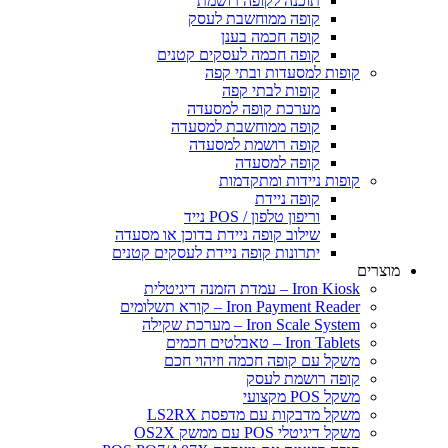
תוכנה לקופה רושמת
קופה ממוחשבת לעסק
קופה חכמה בענן
קופה חכמה לעסקים קטנים
פות למסעדות ובתי קפה
קופות לבתי קפה
מערכת קופה למסעדה
קופה ממוחשבת למסעדה
קופה רושמת למסעדה
קופה למסעדה
פות ניידות ומתקדמות
קופה ניידת
וריפון טלפון / POS נייד
שילוב קופה ניידת בדוכן או מסעדה
יתרונות קופה ניידת לעסקים קטנים
Iron  – עמדת הזמנה דיגיטלית
Iron Payment Rea – קורא תשלומים
Iron Scale Sys – מערכת שקילה
Iron Tab – טאבלטים חכמים
קל עם קופה חכמה וזיהוי חכם
פה רושמת לעסק
 POS מקצועי
קל מדבקות עם מדפסת LS2RX
 דיגיטלי POS עם ממשק OS2X