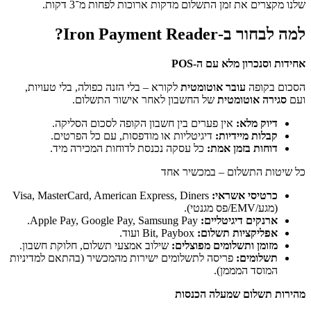
זמן התשלום מדקות ארוכות לפחות מ־3 דקות.
Iron Pay?
מלא עם ה-POS
ובר אוטומטית
לקורא – בלי הזנה כפולה, בלי טעויות,
ומטית
של החשבון לאחר אישור התשלום.
:
אין פערים בין חשבון הקופה לסכום הסליקה.
ידיות:
דיגיטליות או מודפסות, עם כל הפרטים.
מן אמת:
כל עסקה נכנסת לדוחות המכירה מיד.
ום – במכשיר אחד
אשראי:
Visa, MasterCard, American Express, Diners
יגיטליים:
Apple Pay, Google Pay, Samsung Pay.
ות תשלום:
Bit, Paybox ועוד.
שלומים מפוצלים:
שילוב אמצעי תשלום, חלוקת חשבון.
:
פריסה לתשלומים ישירות מהמכשיר (בהתאם למדיניות
ממן).
 שמעלה הכנסות