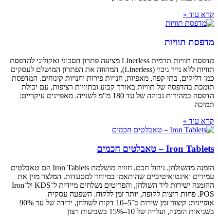
ת
מדפסת תוויות תרמית Linerless מציעה פתרון חסכוני ואקולוגי להדפסת
תוויות ללא נייר גיבוי (Linerless), המהווה את הפתרון המושלם לעסקים
 קפה, מאפיות, חנויות פירות וחנויות קינוחים. המדפסת
ל תוויות באורך קבוע ובתוויות רציפות, עם יכולת
הדפסה במהירות גבוהה של עד 180 מ"מ לשנייה. מאפיינים עיקריים:
ים
הזמנה מהשולחן, ניהול חכם, חוויה מושלמת Iron Tablets הם טאבלטים
יטיביים שהותאמו במיוחד למסעדות. המלצר מזין את
ההזמנה ישירות ליד השולחן, והפריטים נשלחים מיידית ל־KDS ול־Iron
ריצות לקופה, יותר זמן ללקוח. השפעה עסקית
אופיינית: קיצור זמן שירות ב־5–10 דקות לשולחן, ירידה של עד 90%
10–15% בשביעות רצון