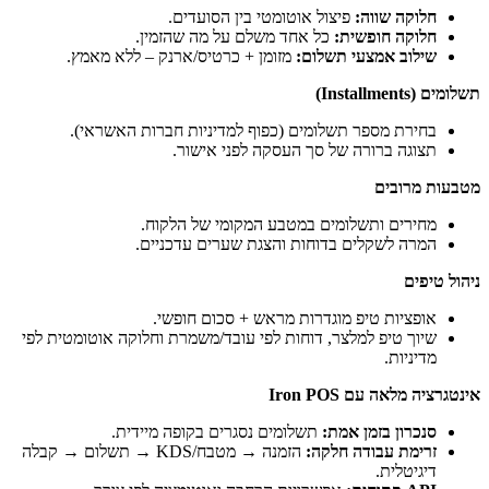
וה:
פיצול אוטומטי בין הסועדים.
ופשית:
כל אחד משלם על מה שהזמין.
מצעי תשלום:
מזומן + כרטיס/ארנק – ללא מאמץ.
פר תשלומים (כפוף למדיניות חברות האשראי).
ורה של סך העסקה לפני אישור.
תשלומים במטבע המקומי של הלקוח.
לים בדוחות והצגת שערים עדכניים.
טיפ מוגדרות מראש + סכום חופשי.
 למלצר, דוחות לפי עובד/משמרת וחלוקה אוטומטית לפי
Iron PO
זמן אמת:
תשלומים נסגרים בקופה מיידית.
ודה חלקה:
הזמנה → מטבח/KDS → תשלום → קבלה