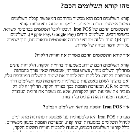
תשלומים חכם?
 חכם הוא מכשיר מתוחכם המאפשר קבלת תשלומים
 בצורה מהירה, מדויקת ובטוחה. באמצעות קורא
התשלומים החכם של Iron POS, תוכלו לקבל תשלומים בכרטיסי אשראי,
כרטיסי דביט, תשלומים ניידים (Apple Pay, Google Pay), תשלומים
ועוד. כל זה מתבצע בצורה אוטומטית ומאובטחת, תוך שמירה
בוהה של שירות.
ומים החכם משדרג את חוויית הלקוח?
כם שדרוג משמעותי בחוויית הלקוח. הלקוחות נהנים
מהיר, פשוט ומודרני, שמבטיח שאין צורך בהמתנה
 כל לקוח יכול לבחור את שיטת התשלום המועדפת עליו,
לם באמצעות טכנולוגיות מתקדמות כמו תשלומים דרך
ידים או QR, המערכת תומכת בכך בצורה חלקה. תהליך זה לא רק
ות רצון הלקוחות, אלא גם משפר את זרימת העבודה
 את העומס על הצוות.
מערכת Iron POS היא פלטפורמת ענן שמספקת פתרונות מתקדמים
 במסעדות ובתי קפה. המערכת תומכת במגוון מכשירים,
ומים חכמים, שנועדו להבטיח חוויית תשלום חלקה,