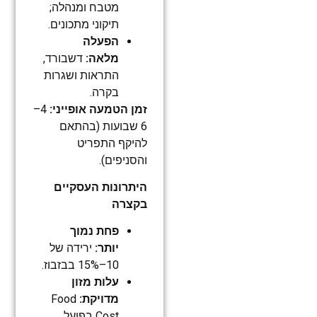
מטבח ומנהלה;
תיקוני מתכונים.
הפעלה
מלאה:
דשבורד,
התראות ושגרות
בקרה.
זמן הטמעה אופייני:
4–
6 שבועות (בהתאם
להיקף התפריט
והסניפים).
היתרונות העסקיים
בקצרה
פחת נמוך
יותר:
ירידה של
10–15% בבזבוז.
עלות מזון
מדויקת:
Food
Cost בפועל