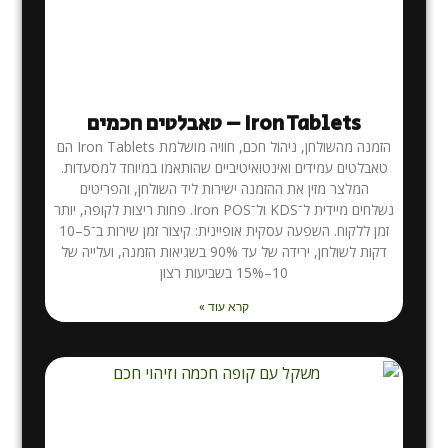
Iron Tablets – טאבלטים חכמים
הזמנה מהשולחן, ניהול חכם, חוויה מושלמת Iron Tablets הם
טאבלטים עמידים ואינטואיטיביים שהותאמו במיוחד למסעדות.
המלצר מזין את ההזמנה ישירות ליד השולחן, והפריטים
נשלחים מיידית ל־KDS ול־Iron POS. פחות ריצות לקופה, יותר
זמן ללקוח. השפעה עסקית אופיינית: קיצור זמן שירות ב־5–10
דקות לשולחן, ירידה של עד 90% בשגיאות הזמנה, ועלייה של
10–15% בשביעות רצון
קרא עוד »