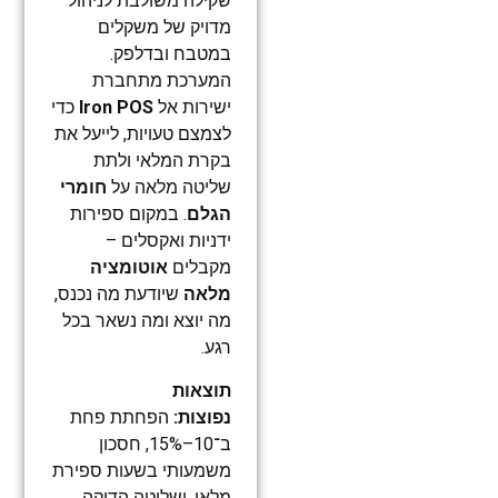
שקילה משולבת לניהול
מדויק של משקלים
במטבח ובדלפק.
המערכת מתחברת
ישירות אל
Iron POS
כדי
לצמצם טעויות, לייעל את
בקרת המלאי ולתת
שליטה מלאה על
חומרי
הגלם
. במקום ספירות
ידניות ואקסלים –
מקבלים
אוטומציה
מלאה
שיודעת מה נכנס,
מה יוצא ומה נשאר בכל
רגע.
תוצאות
נפוצות:
הפחתת פחת
ב־10–15%, חסכון
משמעותי בשעות ספירת
מלאי, ושליטה הדוקה