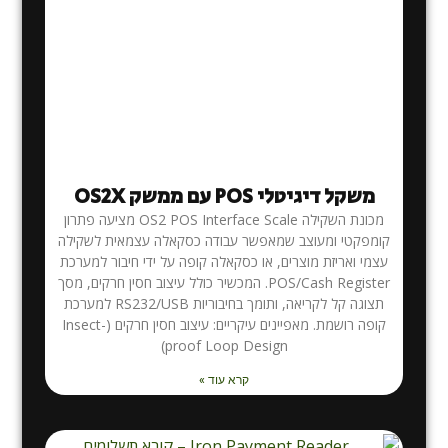
משקל דיגיטלי POS עם ממשק OS2X
מכונת השקילה OS2 POS Interface Scale מציעה פתרון
קומפקטי ומעוצב שמאפשר עבודה כסקאלה עצמאית לשקילה
עצמי ואריזת מוצרים, או כסקאלה קופה על ידי חיבור למערכת
POS/Cash Register. המכשיר כולל עיצוב חסין חרקים, מסך
תצוגה קל לקריאה, ותומך בחיבוריות RS232/USB למערכת
קופה רושמת. מאפיינים עיקריים: עיצוב חסין חרקים (Insect-
proof Loop Design)
קרא עוד »