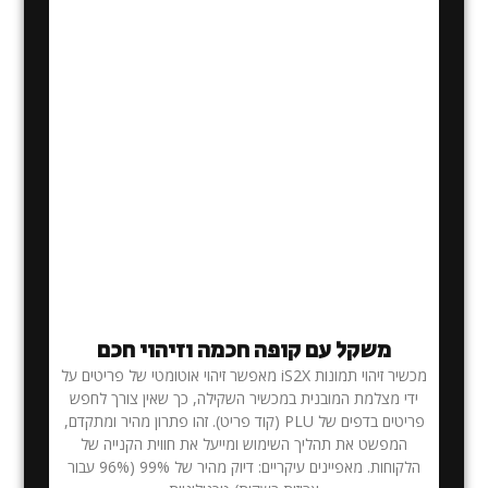
משקל עם קופה חכמה וזיהוי חכם
מכשיר זיהוי תמונות iS2X מאפשר זיהוי אוטומטי של פריטים על
ידי מצלמת המובנית במכשיר השקילה, כך שאין צורך לחפש
פריטים בדפים של PLU (קוד פריט). זהו פתרון מהיר ומתקדם,
המפשט את תהליך השימוש ומייעל את חווית הקנייה של
הלקוחות. מאפיינים עיקריים: דיוק מהיר של 99% (96% עבור