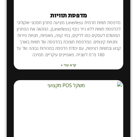
מדפסת תוויות
מדפסת תוויות תרמית Linerless מציעה פתרון חסכוני ואקולוגי
להדפסת תוויות ללא נייר גיבוי (Linerless), המהווה את הפתרון
המושלם לעסקים כמו דליקים, בתי קפה, מאפיות, חנויות פירות
וחנויות קינוחים. המדפסת תומכת בהדפסה של תוויות באורך
קבוע ובתוויות רציפות, עם יכולת הדפסה במהירות גבוהה של עד
180 מ"מ לשנייה. מאפיינים עיקריים: תמיכה
קרא עוד »