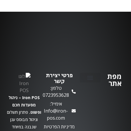
מפת
פרטי יצירת
קשר
אתר
טלפון:
יצירת קשר
0723953628
Iron POS – ניהול
אימייל:
מסעדות חכם
Info@iron-
ופשוט.
פתרון תשלום
pos.com
וניהול מבוסס ענן
מדיניות הפרטיות
שנבנה במיוחד